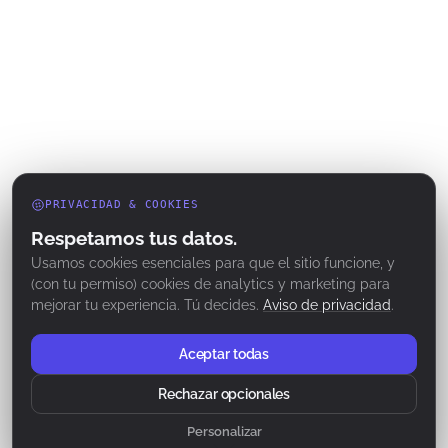
PRIVACIDAD & COOKIES
Respetamos tus datos.
Usamos cookies esenciales para que el sitio funcione, y
(con tu permiso) cookies de analytics y marketing para
mejorar tu experiencia. Tú decides.
Aviso de privacidad
.
Aceptar todas
Rechazar opcionales
SCROLL
Personalizar