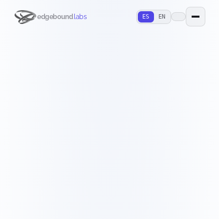
edgebound
labs
ES
EN