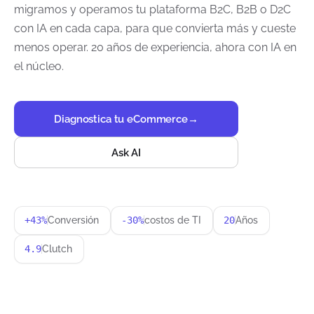
migramos y operamos tu plataforma B2C, B2B o D2C
con IA en cada capa, para que convierta más y cueste
menos operar. 20 años de experiencia, ahora con IA en
el núcleo.
Diagnostica tu eCommerce
→
Ask AI
+43%
Conversión
-30%
costos de TI
20
Años
4.9
Clutch