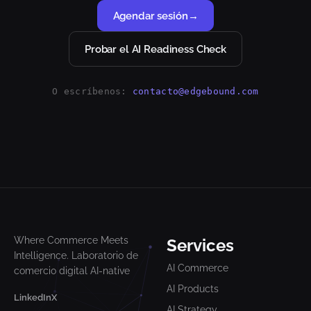
Agendar sesión
→
Probar el AI Readiness Check
O escríbenos:
contacto@edgebound.com
Where Commerce Meets
Services
Intelligence. Laboratorio de
AI Commerce
comercio digital AI-native
AI Products
LinkedIn
X
AI Strategy