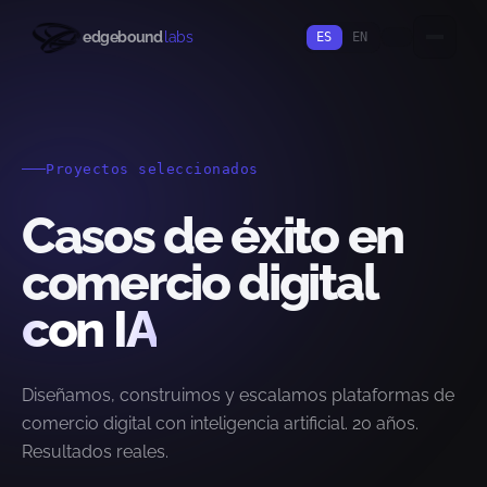
edgebound
labs
ES
EN
Proyectos seleccionados
Casos de éxito en
comercio digital
con IA
Diseñamos, construimos y escalamos plataformas de
comercio digital con inteligencia artificial. 20 años.
Resultados reales.