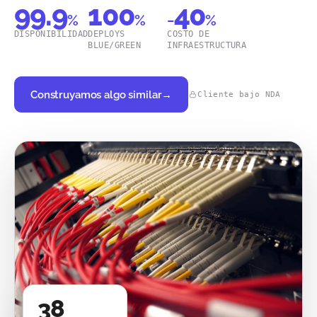
99.9
100
40
%
%
−
%
DISPONIBILIDAD
DEPLOYS
COSTO DE
BLUE/GREEN
INFRAESTRUCTURA
Construyamos algo similar
→
Cliente bajo NDA
38