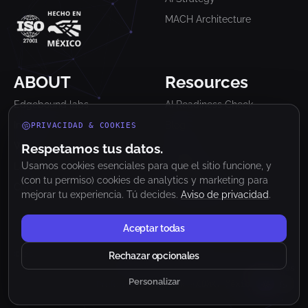
MACH Architecture
ABOUT
Resources
Edgebound labs
AI Readiness Check
Industrias
Blog
PRIVACIDAD & COOKIES
Work
Glosario
Respetamos tus datos.
Usamos cookies esenciales para que el sitio funcione, y
Lab
Newsletter
(con tu permiso) cookies de analytics y marketing para
Contact
Clutch Reviews
mejorar tu experiencia. Tú decides.
Aviso de privacidad
.
Aceptar todas
© 2026 Edgebound Labs. Todos los derechos reservados.
Rechazar opcionales
Aviso de Privacidad
Términos y Condiciones
Personalizar
Preferencias de cookies
CDMX, México