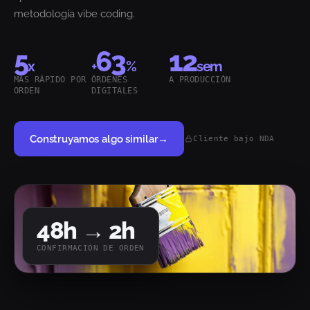
metodología vibe coding.
5
63
12
x
+
%
sem
MÁS RÁPIDO POR
ÓRDENES
A PRODUCCIÓN
ORDEN
DIGITALES
Construyamos algo similar
→
Cliente bajo NDA
48
h →
2
h
CONFIRMACIÓN DE ORDEN