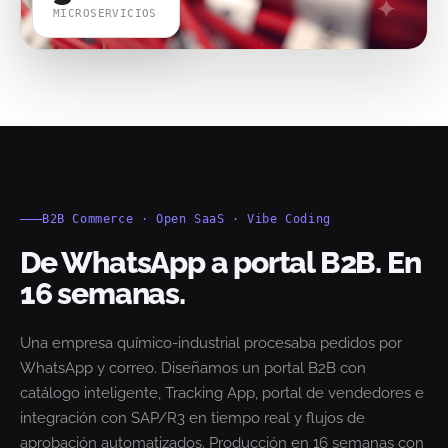
MICROSERVICIOS
B2B Commerce · Open SaaS · Vibe Coding
De WhatsApp a portal B2B. En
16 semanas.
Una empresa químico-industrial procesaba pedidos por
WhatsApp y correo. Diseñamos un portal B2B con
catálogo inteligente, Tracking App, portal de vendedores e
integración con SAP/R3 en tiempo real y flujos de
aprobación automatizados. Producción en 16 semanas con