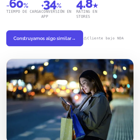
60
34
4.8
−
%
+
%
★
TIEMPO DE CARGA
CONVERSIÓN EN
RATING EN
APP
STORES
Construyamos algo similar
→
Cliente bajo NDA