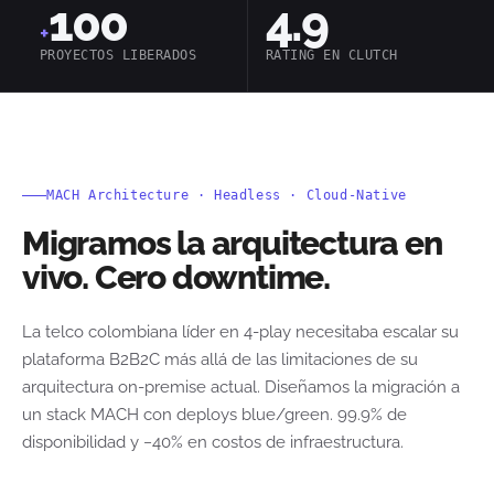
100
4.9
+
PROYECTOS LIBERADOS
RATING EN CLUTCH
MACH Architecture · Headless · Cloud-Native
Migramos la arquitectura en
vivo. Cero downtime.
La telco colombiana líder en 4-play necesitaba escalar su
plataforma B2B2C más allá de las limitaciones de su
arquitectura on-premise actual. Diseñamos la migración a
un stack MACH con deploys blue/green. 99.9% de
disponibilidad y −40% en costos de infraestructura.