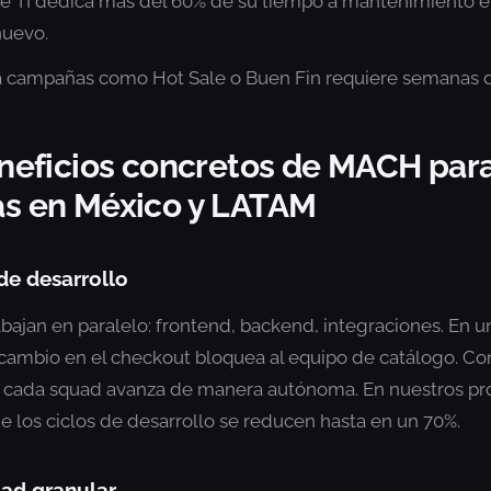
e TI dedica más del 60% de su tiempo a mantenimiento e
nuevo.
a campañas como Hot Sale o Buen Fin requiere semanas d
neficios concretos de MACH par
s en México y LATAM
de desarrollo
bajan en paralelo: frontend, backend, integraciones. En u
 cambio en el checkout bloquea al equipo de catálogo. Co
, cada squad avanza de manera autónoma. En nuestros pr
e los ciclos de desarrollo se reducen hasta en un 70%.
dad granular