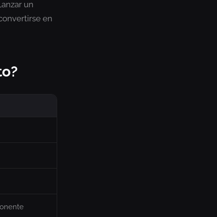
Lanzar un
convertirse en
to?
onente