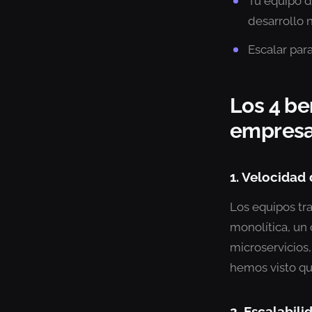
Tu equipo d
desarrollo 
Escalar par
Los 4 be
empresa
1. Velocidad 
Los equipos tra
monolítica, un
microservicios
hemos visto qu
2. Escalabili