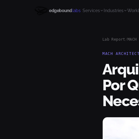
edgebound
labs
Services
Industries
Work
Lab Report
/
MACH 
MACH ARCHITEC
Arqui
Por Q
Nece