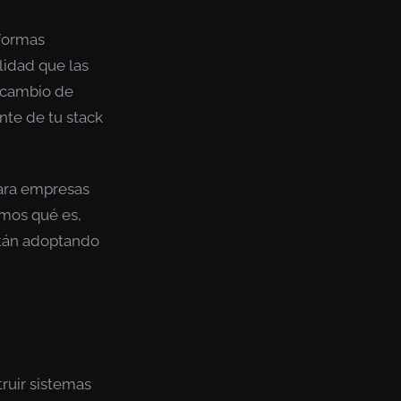
aformas
lidad que las
 cambio de
te de tu stack
ara empresas
mos qué es,
stán adoptando
ruir sistemas