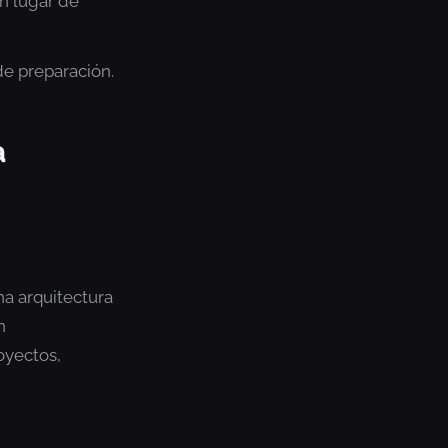
n lugar de
e preparación.
a
na arquitectura
n
oyectos,