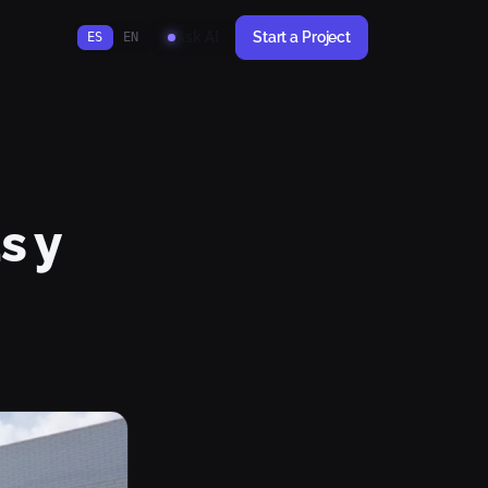
Start a Project
Ask AI
ES
EN
s y