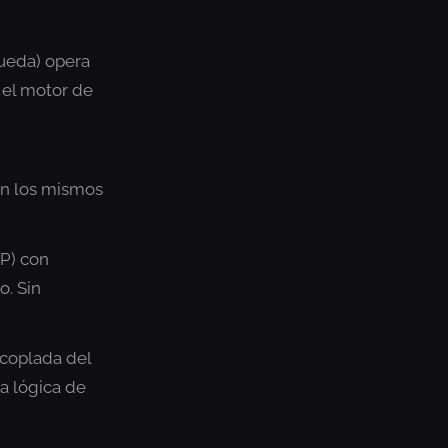
queda) opera
 el motor de
n
en los mismos
CP) con
o. Sin
acoplada del
la lógica de