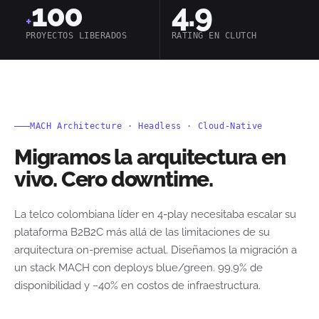
100
4.9
+
PROYECTOS LIBERADOS
RATING EN CLUTCH
MACH Architecture · Headless · Cloud-Native
Migramos la arquitectura en
vivo. Cero downtime.
La telco colombiana líder en 4-play necesitaba escalar su
plataforma B2B2C más allá de las limitaciones de su
arquitectura on-premise actual. Diseñamos la migración a
un stack MACH con deploys blue/green. 99.9% de
disponibilidad y −40% en costos de infraestructura.