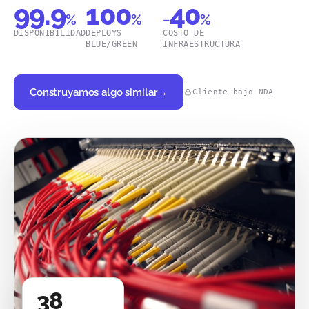
99.9
100
40
%
%
−
%
DISPONIBILIDAD
DEPLOYS
COSTO DE
BLUE/GREEN
INFRAESTRUCTURA
Construyamos algo similar
→
Cliente bajo NDA
38