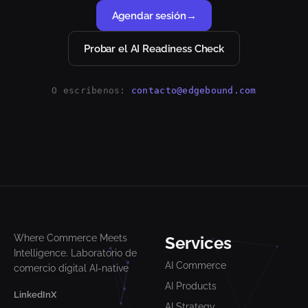
Agendar sesión
→
Probar el AI Readiness Check
O escríbenos:
contacto@edgebound.com
Where Commerce Meets
Services
Intelligence. Laboratorio de
AI Commerce
comercio digital AI-native
AI Products
LinkedIn
X
AI Strategy