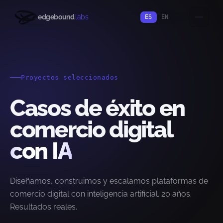
edgebound
labs
ES
EN
Proyectos seleccionados
Casos de éxito en
comercio digital
con IA
Diseñamos, construimos y escalamos plataformas de
comercio digital con inteligencia artificial. 20 años.
Resultados reales.