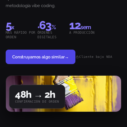
metodología vibe coding.
5
63
12
x
+
%
sem
MÁS RÁPIDO POR
ÓRDENES
A PRODUCCIÓN
ORDEN
DIGITALES
Construyamos algo similar
→
Cliente bajo NDA
48
h →
2
h
CONFIRMACIÓN DE ORDEN