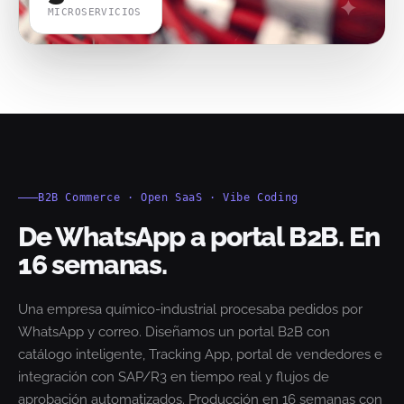
MICROSERVICIOS
B2B Commerce · Open SaaS · Vibe Coding
De WhatsApp a portal B2B. En
16 semanas.
Una empresa químico-industrial procesaba pedidos por
WhatsApp y correo. Diseñamos un portal B2B con
catálogo inteligente, Tracking App, portal de vendedores e
integración con SAP/R3 en tiempo real y flujos de
aprobación automatizados. Producción en 16 semanas con