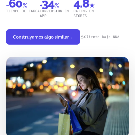
60
34
4.8
−
%
+
%
★
TIEMPO DE CARGA
CONVERSIÓN EN
RATING EN
APP
STORES
Construyamos algo similar
→
Cliente bajo NDA