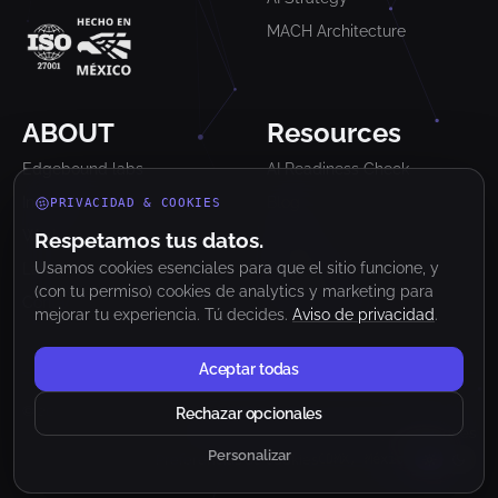
MACH Architecture
ABOUT
Resources
Edgebound labs
AI Readiness Check
Industrias
Blog
PRIVACIDAD & COOKIES
Work
Glosario
Respetamos tus datos.
Usamos cookies esenciales para que el sitio funcione, y
Lab
Newsletter
(con tu permiso) cookies de analytics y marketing para
Contact
Clutch Reviews
mejorar tu experiencia. Tú decides.
Aviso de privacidad
.
Aceptar todas
© 2026 Edgebound Labs. Todos los derechos reservados.
Rechazar opcionales
Aviso de Privacidad
Términos y Condiciones
Personalizar
Preferencias de cookies
CDMX, México