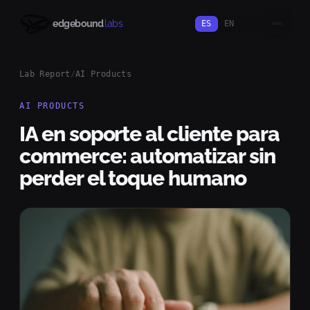
edgebound
labs
ES
EN
Lab Report
/
AI Products
AI PRODUCTS
IA en soporte al cliente para
commerce: automatizar sin
perder el toque humano