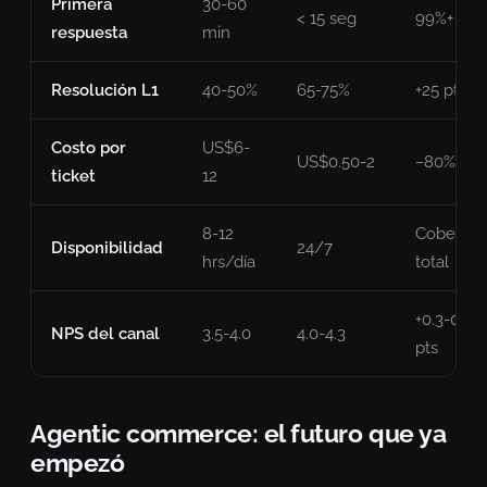
Primera
30-60
< 15 seg
99%+
respuesta
min
Resolución L1
40-50%
65-75%
+25 pts
Costo por
US$6-
US$0.50-2
−80%
ticket
12
8-12
Cobertur
Disponibilidad
24/7
hrs/día
total
+0.3-0.5
NPS del canal
3.5-4.0
4.0-4.3
pts
Agentic commerce: el futuro que ya
empezó