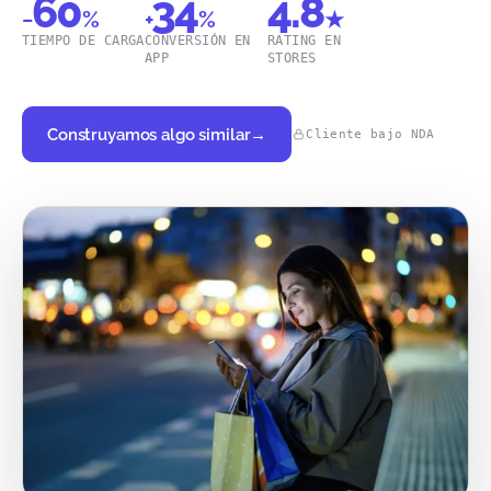
60
34
4.8
−
%
+
%
★
TIEMPO DE CARGA
CONVERSIÓN EN
RATING EN
APP
STORES
Construyamos algo similar
→
Cliente bajo NDA