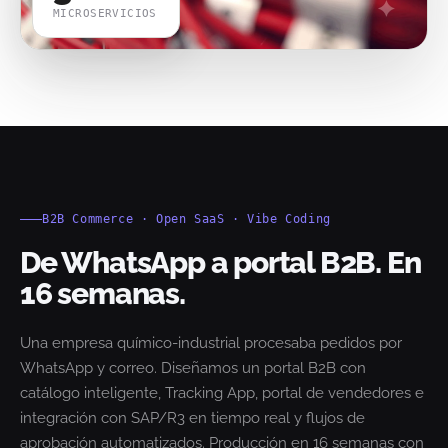
MICROSERVICIOS
B2B Commerce · Open SaaS · Vibe Coding
De WhatsApp a portal B2B. En
16 semanas.
Una empresa químico-industrial procesaba pedidos por
WhatsApp y correo. Diseñamos un portal B2B con
catálogo inteligente, Tracking App, portal de vendedores e
integración con SAP/R3 en tiempo real y flujos de
aprobación automatizados. Producción en 16 semanas con