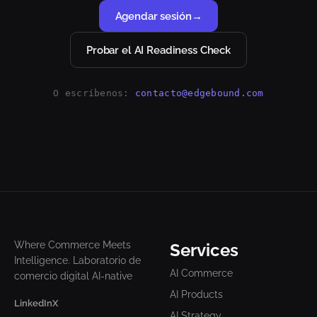
Agendar sesión
→
Probar el AI Readiness Check
O escríbenos:
contacto@edgebound.com
Where Commerce Meets
Services
Intelligence. Laboratorio de
AI Commerce
comercio digital AI-native
AI Products
LinkedIn
X
AI Strategy