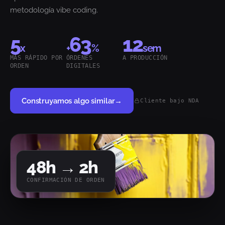
metodología vibe coding.
5
63
12
x
+
%
sem
MÁS RÁPIDO POR
ÓRDENES
A PRODUCCIÓN
ORDEN
DIGITALES
Construyamos algo similar
→
Cliente bajo NDA
48
h →
2
h
CONFIRMACIÓN DE ORDEN