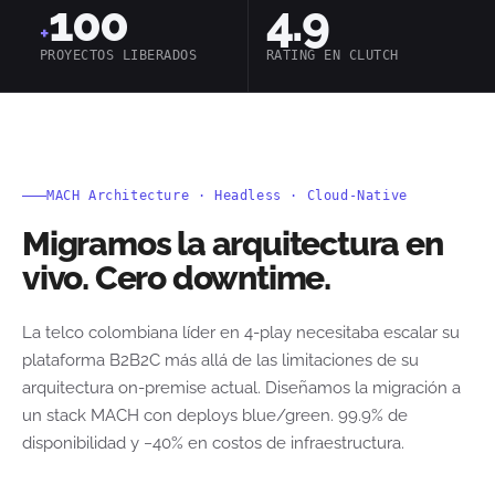
100
4.9
+
PROYECTOS LIBERADOS
RATING EN CLUTCH
MACH Architecture · Headless · Cloud-Native
Migramos la arquitectura en
vivo. Cero downtime.
La telco colombiana líder en 4-play necesitaba escalar su
plataforma B2B2C más allá de las limitaciones de su
arquitectura on-premise actual. Diseñamos la migración a
un stack MACH con deploys blue/green. 99.9% de
disponibilidad y −40% en costos de infraestructura.