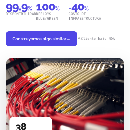
99.9
100
40
%
%
−
%
DISPONIBILIDAD
DEPLOYS
COSTO DE
BLUE/GREEN
INFRAESTRUCTURA
Construyamos algo similar
→
Cliente bajo NDA
38