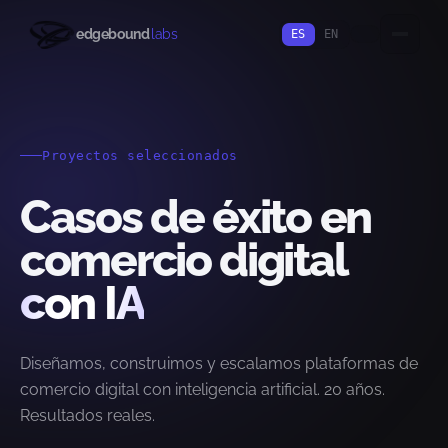
edgebound
labs
ES
EN
Proyectos seleccionados
Casos de éxito en
comercio digital
con IA
Diseñamos, construimos y escalamos plataformas de
comercio digital con inteligencia artificial. 20 años.
Resultados reales.