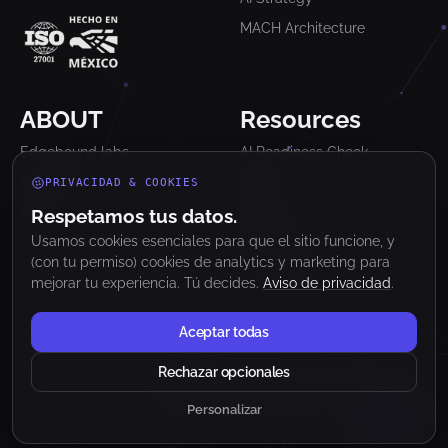
MACH Architecture
ABOUT
Resources
Edgebound labs
AI Readiness Check
Industrias
Blog
PRIVACIDAD & COOKIES
Work
Glosario
Respetamos tus datos.
Usamos cookies esenciales para que el sitio funcione, y
Lab
Newsletter
(con tu permiso) cookies de analytics y marketing para
Contact
Clutch Reviews
mejorar tu experiencia. Tú decides.
Aviso de privacidad
.
Aceptar todas
© 2026 Edgebound Labs. Todos los derechos reservados.
Rechazar opcionales
Aviso de Privacidad
Términos y Condiciones
Personalizar
Preferencias de cookies
CDMX, México